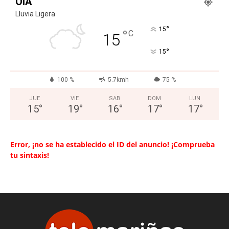
OIA
Lluvia Ligera
°
15
°
C
15
°
15
100 %
5.7kmh
75 %
JUE
VIE
SAB
DOM
LUN
15
°
19
°
16
°
17
°
17
°
Error, ¡no se ha establecido el ID del anuncio! ¡Comprueba
tu sintaxis!