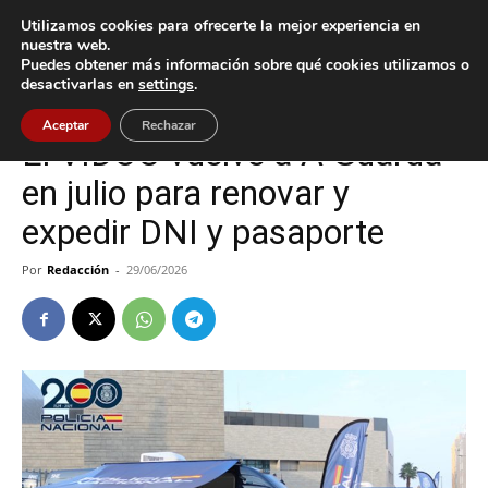
Utilizamos cookies para ofrecerte la mejor experiencia en
nuestra web.
Puedes obtener más información sobre qué cookies utilizamos o
Inicio
A Guarda
desactivarlas en
settings
.
A Guarda
Aceptar
Rechazar
El VIDOC vuelve a A Guarda
en julio para renovar y
expedir DNI y pasaporte
Por
Redacción
-
29/06/2026