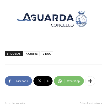
ETIQUETAS
A Guarda
VIDOC
Facebook
X
WhatsApp
Artículo anterior
Artículo siguiente