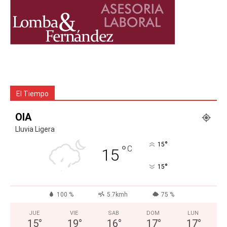
El Tiempo
OIA
Lluvia Ligera
°
15
°
C
15
°
15
100 %
5.7kmh
75 %
JUE
VIE
SAB
DOM
LUN
15
°
19
°
16
°
17
°
17
°