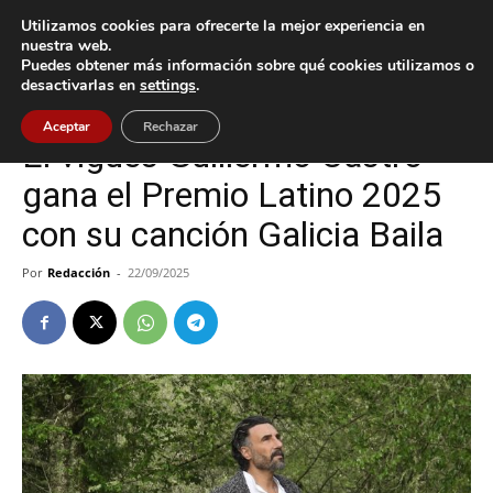
Utilizamos cookies para ofrecerte la mejor experiencia en
nuestra web.
Puedes obtener más información sobre qué cookies utilizamos o
Inicio
Cultura / Ocio
desactivarlas en
settings
.
Cultura / Ocio
Vigo
Aceptar
Rechazar
El vigués Guillermo Castro
gana el Premio Latino 2025
con su canción Galicia Baila
Por
Redacción
-
22/09/2025