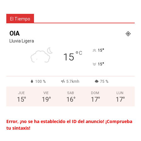
El Tiempo
OIA
Lluvia Ligera
°
15
°
C
15
°
15
100 %
5.7kmh
75 %
JUE
VIE
SAB
DOM
LUN
15
°
19
°
16
°
17
°
17
°
Error, ¡no se ha establecido el ID del anuncio! ¡Comprueba
tu sintaxis!