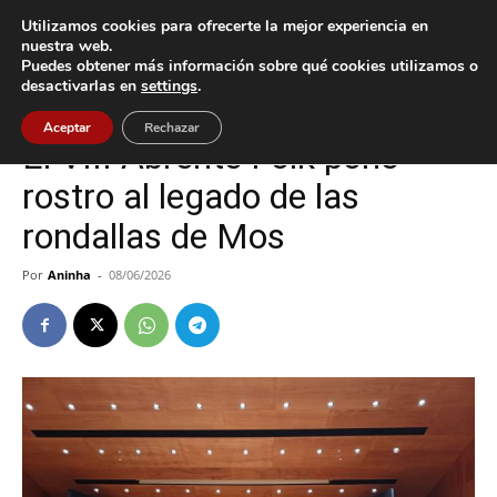
Utilizamos cookies para ofrecerte la mejor experiencia en
nuestra web.
Puedes obtener más información sobre qué cookies utilizamos o
Inicio
Cultura / Ocio
desactivarlas en
settings
.
Cultura / Ocio
Mos
Aceptar
Rechazar
El VIII Abrente Folk pone
rostro al legado de las
rondallas de Mos
Por
Aninha
-
08/06/2026