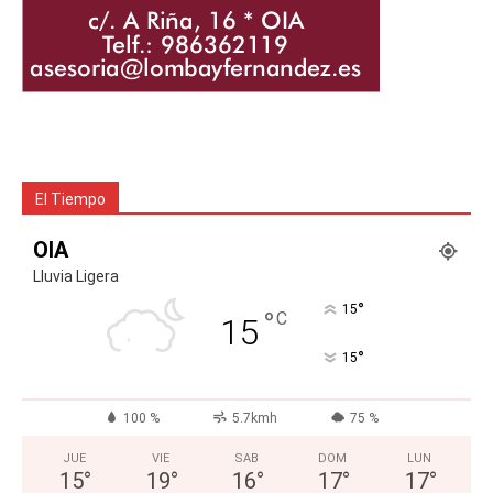
El Tiempo
OIA
Lluvia Ligera
°
15
°
C
15
°
15
100 %
5.7kmh
75 %
JUE
VIE
SAB
DOM
LUN
15
°
19
°
16
°
17
°
17
°