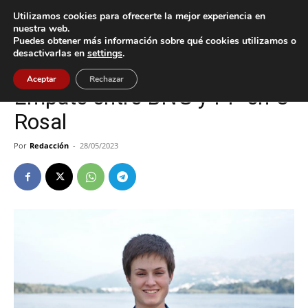
Utilizamos cookies para ofrecerte la mejor experiencia en
nuestra web.
Puedes obtener más información sobre qué cookies utilizamos o
Inicio
O Rosal
desactivarlas en
settings
.
O Rosal
Política
Aceptar
Rechazar
Empate entre BNG y PP en O
Rosal
Por
Redacción
-
28/05/2023