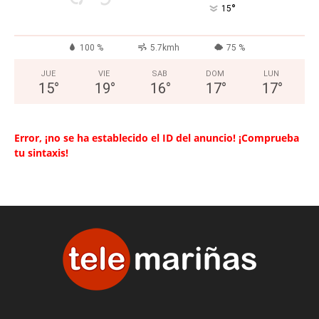
°
15
100 %
5.7kmh
75 %
JUE
VIE
SAB
DOM
LUN
15
°
19
°
16
°
17
°
17
°
Error, ¡no se ha establecido el ID del anuncio! ¡Comprueba
tu sintaxis!