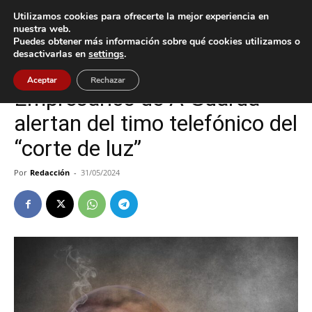
Utilizamos cookies para ofrecerte la mejor experiencia en
nuestra web.
Puedes obtener más información sobre qué cookies utilizamos o
Inicio
A Guarda
desactivarlas en
settings
.
A Guarda
Sucesos
Aceptar
Rechazar
Empresarios de A Guarda
alertan del timo telefónico del
“corte de luz”
Por
Redacción
-
31/05/2024