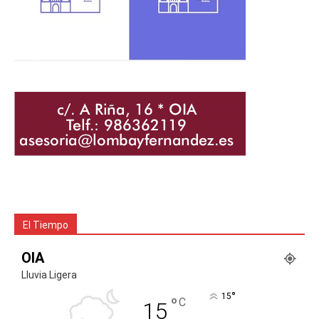
El Tiempo
OIA
Lluvia Ligera
°
15
°
C
15