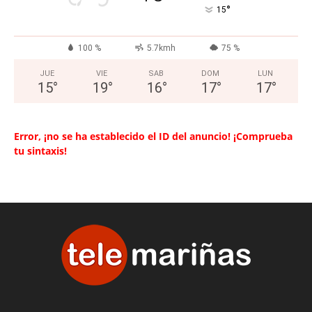
°
15
100 %
5.7kmh
75 %
JUE
VIE
SAB
DOM
LUN
15
°
19
°
16
°
17
°
17
°
Error, ¡no se ha establecido el ID del anuncio! ¡Comprueba
tu sintaxis!