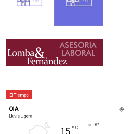
El Tiempo
OIA
Lluvia Ligera
°
15
°
C
15