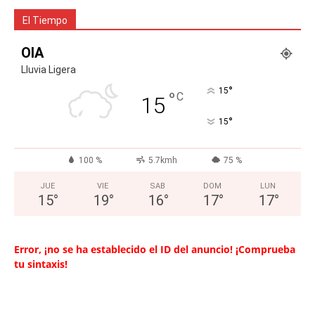
El Tiempo
OIA
Lluvia Ligera
°
15
°
C
15
°
15
100 %
5.7kmh
75 %
JUE
VIE
SAB
DOM
LUN
15
°
19
°
16
°
17
°
17
°
Error, ¡no se ha establecido el ID del anuncio! ¡Comprueba
tu sintaxis!