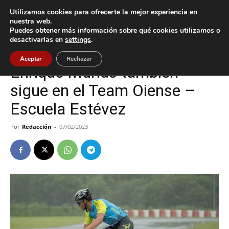
Utilizamos cookies para ofrecerte la mejor experiencia en
nuestra web.
Puedes obtener más información sobre qué cookies utilizamos o
Inicio
Deportes
desactivarlas en
settings
.
Deportes
Oia
Aceptar
Rechazar
Enrique Murias también
sigue en el Team Oiense –
Escuela Estévez
Por
Redacción
-
07/02/2023