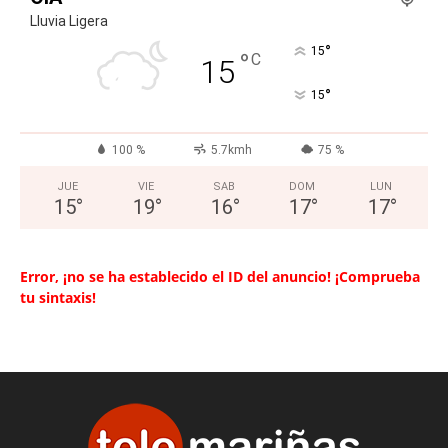
Lluvia Ligera
°
15
°
C
15
°
15
100 %
5.7kmh
75 %
JUE
VIE
SAB
DOM
LUN
15
°
19
°
16
°
17
°
17
°
Error, ¡no se ha establecido el ID del anuncio! ¡Comprueba
tu sintaxis!