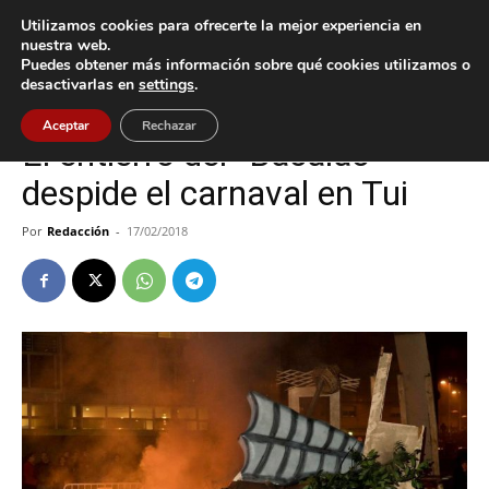
Utilizamos cookies para ofrecerte la mejor experiencia en
nuestra web.
Puedes obtener más información sobre qué cookies utilizamos o
Inicio
Cultura / Ocio
desactivarlas en
settings
.
Cultura / Ocio
Tui
Aceptar
Rechazar
El entierro del “Bacalao”
despide el carnaval en Tui
Por
Redacción
-
17/02/2018