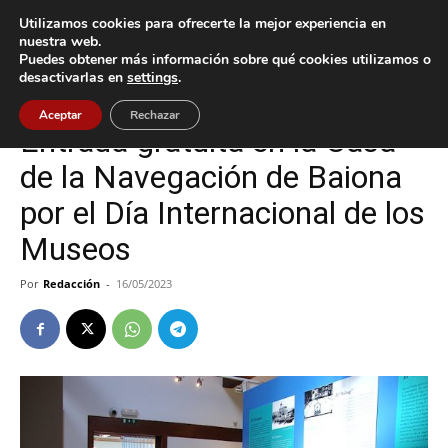
Utilizamos cookies para ofrecerte la mejor experiencia en
nuestra web.
Puedes obtener más información sobre qué cookies utilizamos o
Inicio
Baiona
desactivarlas en
settings
.
Baiona
Cultura / Ocio
Aceptar
Rechazar
Entrada gratuita en la Casa
de la Navegación de Baiona
por el Día Internacional de los
Museos
Por
Redacción
-
16/05/2023