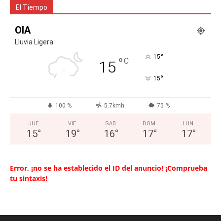
El Tiempo
OIA
Lluvia Ligera
°
15
°
C
15
°
15
100 %
5.7kmh
75 %
JUE
VIE
SAB
DOM
LUN
15
°
19
°
16
°
17
°
17
°
Error, ¡no se ha establecido el ID del anuncio! ¡Comprueba
tu sintaxis!