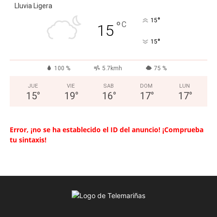
Lluvia Ligera
°
15
°
C
15
°
15
100 %
5.7kmh
75 %
JUE
VIE
SAB
DOM
LUN
15
°
19
°
16
°
17
°
17
°
Error, ¡no se ha establecido el ID del anuncio! ¡Comprueba
tu sintaxis!