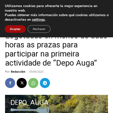
Utilizamos cookies para ofrecerte la mejor experiencia en
nuestra web.
Puedes obtener más información sobre qué cookies utilizamos o
Inicio
Tui
desactivarlas en
settings
.
Tui
Aceptar
Rechazar
Esgotadas en menos de dúas
horas as prazas para
participar na primeira
actividade de “Depo Auga”
Por
Redacción
-
05/06/2023