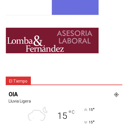
El Tiempo
OIA
Lluvia Ligera
°
15
°
C
15
°
15