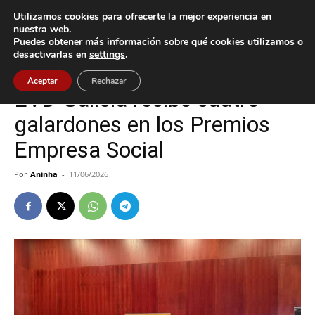
Utilizamos cookies para ofrecerte la mejor experiencia en
nuestra web.
Puedes obtener más información sobre qué cookies utilizamos o
Inicio
Cultura / Ocio
desactivarlas en
settings
.
Cultura / Ocio
Mos
Aceptar
Rechazar
EVD Galicia recibe cuatro
galardones en los Premios
Empresa Social
Por
Aninha
-
11/06/2026