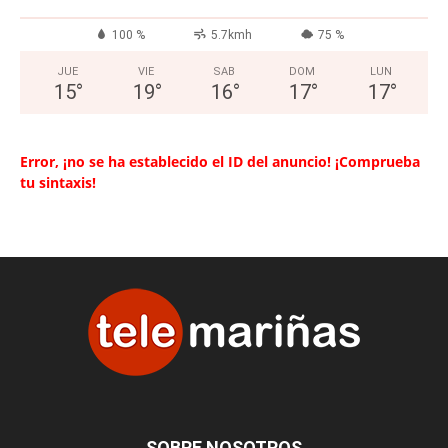
100 %
5.7kmh
75 %
JUE
VIE
SAB
DOM
LUN
15
°
19
°
16
°
17
°
17
°
Error, ¡no se ha establecido el ID del anuncio! ¡Comprueba
tu sintaxis!
SOBRE NOSOTROS