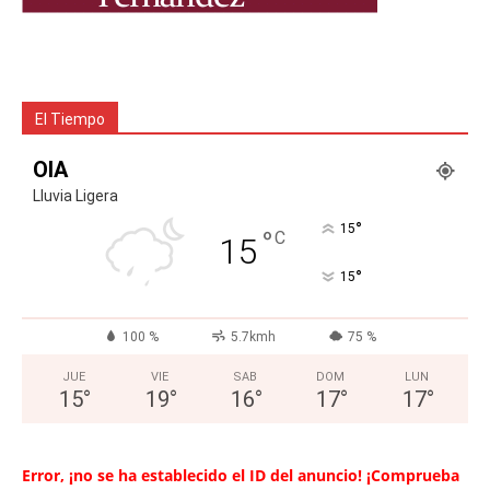
El Tiempo
OIA
Lluvia Ligera
°
15
°
C
15
°
15
100 %
5.7kmh
75 %
JUE
VIE
SAB
DOM
LUN
15
°
19
°
16
°
17
°
17
°
Error, ¡no se ha establecido el ID del anuncio! ¡Comprueba