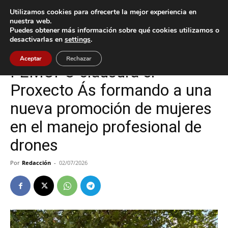
Utilizamos cookies para ofrecerte la mejor experiencia en
nuestra web.
Puedes obtener más información sobre qué cookies utilizamos o
Inicio
Vigo
desactivarlas en
settings
.
Vigo
Aceptar
Rechazar
FEMUPO clausura el
Proxecto Ás formando a una
nueva promoción de mujeres
en el manejo profesional de
drones
Por
Redacción
-
02/07/2026