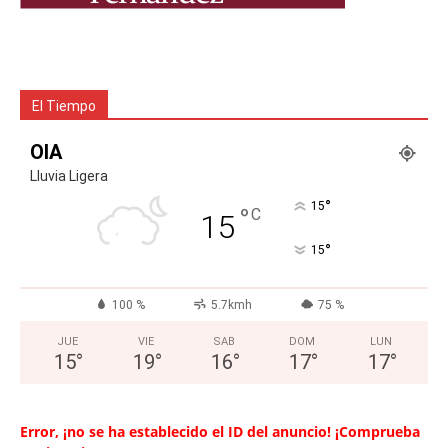
El Tiempo
OIA
Lluvia Ligera
°
15
°
C
15
°
15
100 %
5.7kmh
75 %
JUE
VIE
SAB
DOM
LUN
15
°
19
°
16
°
17
°
17
°
Error, ¡no se ha establecido el ID del anuncio! ¡Comprueba