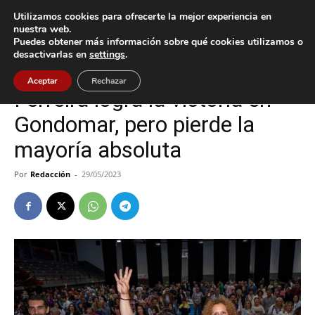
Utilizamos cookies para ofrecerte la mejor experiencia en
nuestra web.
Puedes obtener más información sobre qué cookies utilizamos o
Inicio
Gondomar
desactivarlas en
settings
.
Gondomar
Política
Aceptar
Rechazar
Ferreira logra la victoria en
Gondomar, pero pierde la
mayoría absoluta
Por
Redacción
-
29/05/2023