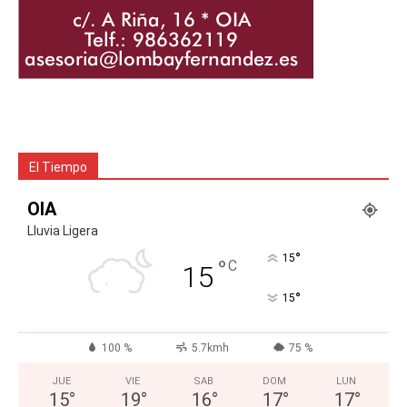
El Tiempo
OIA
Lluvia Ligera
°
15
°
C
15
°
15
100 %
5.7kmh
75 %
JUE
VIE
SAB
DOM
LUN
15
°
19
°
16
°
17
°
17
°