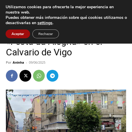
Utilizamos cookies para ofrecerte la mejor experiencia en
nuestra web.
Puedes obtener más información sobre qué cookies utilizamos o
Inicio
Cultura / Ocio
desactivarlas en
settings
.
Cultura / Ocio
Vigo
Aceptar
Rechazar
«Festa da Alegría» en el
Calvario de Vigo
Por
Aninha
-
09/06/2025