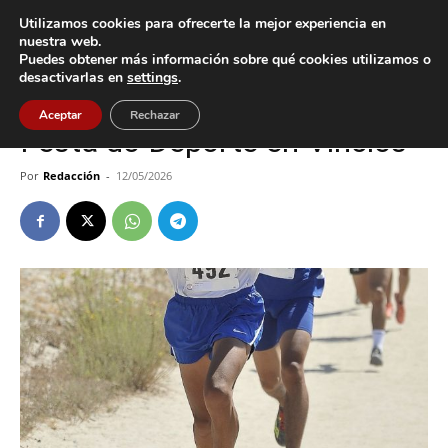
Utilizamos cookies para ofrecerte la mejor experiencia en
nuestra web.
Puedes obtener más información sobre qué cookies utilizamos o
Inicio
Deportes
desactivarlas en
settings
.
Deportes
Gondomar
Aceptar
Rechazar
Festa do Deporte en Vincios
Por
Redacción
-
12/05/2026