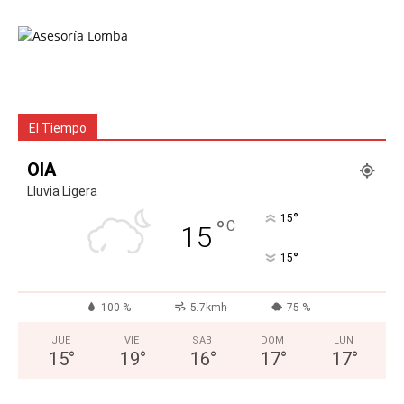
El Tiempo
OIA
Lluvia Ligera
°
15
°
C
15
°
15
100 %
5.7kmh
75 %
JUE
VIE
SAB
DOM
LUN
15
°
19
°
16
°
17
°
17
°