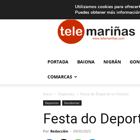
C
15
Aviso legal
Tarifas de publicidad
Oia
Utilizamos cookies para ofrecert
Puedes obtener más información
Telemariñas
PORTADA
BAIONA
NIGRÁN
GON
COMARCAS
Inicio
Deportes
Festa do Deporte en Vincios
Deportes
Gondomar
Festa do Deport
Por
Redacción
-
09/05/2023