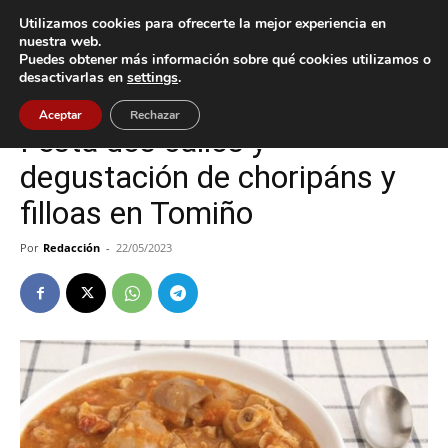
Utilizamos cookies para ofrecerte la mejor experiencia en
nuestra web.
Puedes obtener más información sobre qué cookies utilizamos o
Inicio
Cultura / Ocio
desactivarlas en
settings
.
Cultura / Ocio
Tomiño
Aceptar
Rechazar
Festa dos callos y
degustación de choripáns y
filloas en Tomiño
Por
Redacción
-
22/05/2023