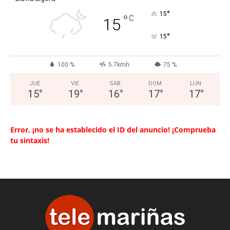
°
15
°
C
15
°
15
100 %
5.7kmh
75 %
JUE
VIE
SAB
DOM
LUN
15
°
19
°
16
°
17
°
17
°
Error, ¡no se ha establecido el ID del anuncio! ¡Comprueba
tu sintaxis!