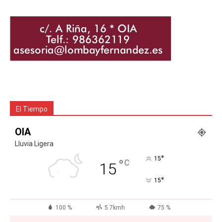
El Tiempo
OIA
Lluvia Ligera
°
15
°
C
15
°
15
100 %
5.7kmh
75 %