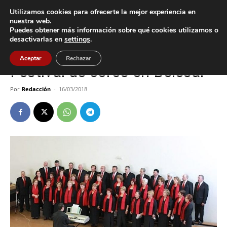
Utilizamos cookies para ofrecerte la mejor experiencia en
nuestra web.
Puedes obtener más información sobre qué cookies utilizamos o
Inicio
Baiona
desactivarlas en
settings
.
Baiona
Cultura / Ocio
Aceptar
Rechazar
Festival de coros en Belesar
Por
Redacción
-
16/03/2018