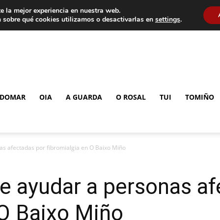
e la mejor experiencia en nuestra web.
 sobre qué cookies utilizamos o desactivarlas en
settings
.
DOMAR
OIA
A GUARDA
O ROSAL
TUI
TOMIÑO
as afectadas por fibromialgia en O Baixo Miño
e ayudar a personas af
 O Baixo Miño