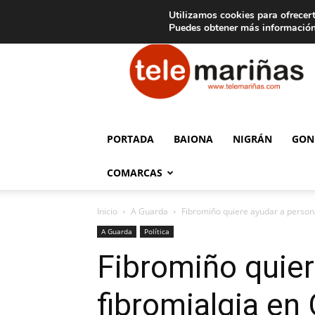
C
15
Aviso legal
Tarifas de publicidad
Oia
Utilizamos cookies para ofrecert
Puedes obtener más información
Telemariñas
PORTADA
BAIONA
NIGRÁN
GON
COMARCAS
Inicio
A Guarda
Fibromiño quiere ayudar a person
A Guarda
Política
Fibromiño quier
fibromialgia en