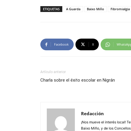
ETIQUETAS
A Guarda
Baixo Miño
Fibromialgia
Facebook
X
WhatsAp
Artículo anterior
Charla sobre el éxito escolar en Nigrán
Redacción
¡Nos mueve el interés local! T
Baixo Miño, y de los Concellos