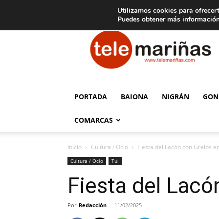
C
15
Aviso legal
Tarifas de publicidad
Oia
Utilizamos cookies para ofrecert
Puedes obtener más información
Telemariñas
PORTADA
BAIONA
NIGRÁN
GON
COMARCAS
Inicio
Cultura / Ocio
Fiesta del Lacón con Grelos e
Cultura / Ocio
Tui
Fiesta del Lacó
Por
Redacción
-
11/02/2025