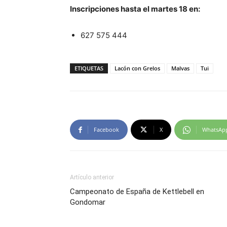
Inscripciones hasta el martes 18 en:
627 575 444
ETIQUETAS
Lacón con Grelos
Malvas
Tui
Facebook
X
WhatsAp
Artículo anterior
Campeonato de España de Kettlebell en
Gondomar