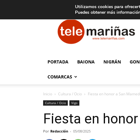
C
15
Aviso legal
Tarifas de publicidad
Oia
Utilizamos cookies para ofrecert
Puedes obtener más información
Telemariñas
PORTADA
BAIONA
NIGRÁN
GON
COMARCAS
Inicio
Cultura / Ocio
Fiesta en honor a San Mame
Cultura / Ocio
Vigo
Fiesta en hono
Por
Redacción
-
05/08/2025