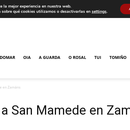
e la mejor experiencia en nuestra web.
 sobre qué cookies utilizamos o desactivarlas en
settings
.
DOMAR
OIA
A GUARDA
O ROSAL
TUI
TOMIÑO
de en Zamáns
r a San Mamede en Za