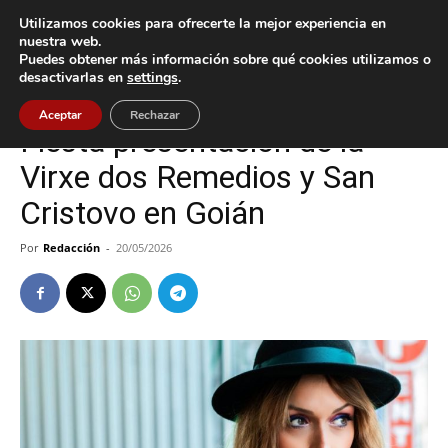
Utilizamos cookies para ofrecerte la mejor experiencia en
nuestra web.
Puedes obtener más información sobre qué cookies utilizamos o
Inicio
Cultura / Ocio
desactivarlas en
settings
.
Cultura / Ocio
Tomiño
Aceptar
Rechazar
Fiesta presentación de la
Virxe dos Remedios y San
Cristovo en Goián
Por
Redacción
-
20/05/2026