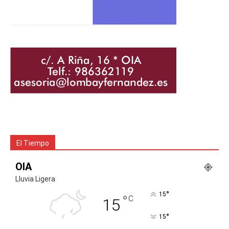
El Tiempo
OIA
Lluvia Ligera
°
15
°
C
15
°
15