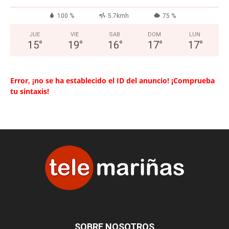
100 %
5.7kmh
75 %
JUE
VIE
SAB
DOM
LUN
15
°
19
°
16
°
17
°
17
°
Error, ¡no se ha establecido el ID del anuncio! ¡Comprueba
tu sintaxis!
SOBRE NOSOTROS