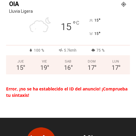
OIA
Lluvia Ligera
°
15
°
C
15
°
15
100 %
5.7kmh
75 %
JUE
VIE
SAB
DOM
LUN
15
°
19
°
16
°
17
°
17
°
Error, ¡no se ha establecido el ID del anuncio! ¡Comprueba
tu sintaxis!