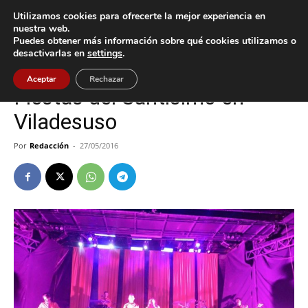
Utilizamos cookies para ofrecerte la mejor experiencia en
nuestra web.
Puedes obtener más información sobre qué cookies utilizamos o
Inicio
Cultura / Ocio
desactivarlas en
settings
.
Cultura / Ocio
Oia
Aceptar
Rechazar
Fiestas del Santísimo en
Viladesuso
Por
Redacción
-
27/05/2016