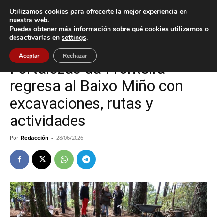
Utilizamos cookies para ofrecerte la mejor experiencia en
nuestra web.
Puedes obtener más información sobre qué cookies utilizamos o
Inicio
Cultura / Ocio
desactivarlas en
settings
.
Cultura / Ocio
Tomiño
Aceptar
Rechazar
Fortalezas da Fronteira
regresa al Baixo Miño con
excavaciones, rutas y
actividades
Por
Redacción
-
28/06/2026