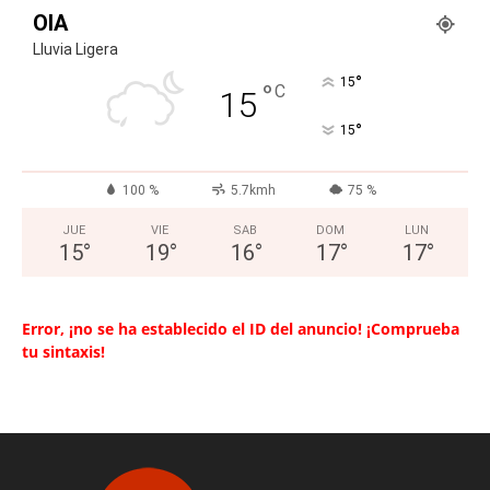
OIA
Lluvia Ligera
°
15
°
C
15
°
15
100 %
5.7kmh
75 %
JUE
VIE
SAB
DOM
LUN
15
°
19
°
16
°
17
°
17
°
Error, ¡no se ha establecido el ID del anuncio! ¡Comprueba
tu sintaxis!