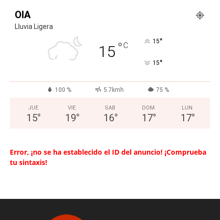
OIA
Lluvia Ligera
°
15
°
C
15
°
15
100 %
5.7kmh
75 %
JUE
VIE
SAB
DOM
LUN
15
°
19
°
16
°
17
°
17
°
Error, ¡no se ha establecido el ID del anuncio! ¡Comprueba
tu sintaxis!