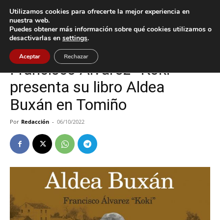
Utilizamos cookies para ofrecerte la mejor experiencia en
nuestra web.
Puedes obtener más información sobre qué cookies utilizamos o
Inicio
Cultura / Ocio
desactivarlas en
settings
.
Cultura / Ocio
Tomiño
Aceptar
Rechazar
Francisco Álvarez “Koki”
presenta su libro Aldea
Buxán en Tomiño
Por
Redacción
-
06/10/2022