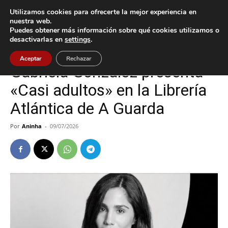
Utilizamos cookies para ofrecerte la mejor experiencia en
nuestra web.
Puedes obtener más información sobre qué cookies utilizamos o
Inicio
A Guarda
desactivarlas en
settings
.
A Guarda
Cultura / Ocio
Aceptar
Rechazar
Gabriela González presenta
«Casi adultos» en la Librería
Atlántica de A Guarda
Por
Aninha
-
09/07/2026