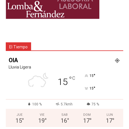
El Tiempo
OIA
Lluvia Ligera
°
15
°
C
15
°
15
100 %
5.7kmh
75 %
JUE
VIE
SAB
DOM
LUN
15
°
19
°
16
°
17
°
17
°