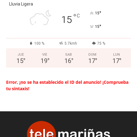
Lluvia Ligera
°
15
°
C
15
°
15
100 %
5.7kmh
75 %
JUE
VIE
SAB
DOM
LUN
15
°
19
°
16
°
17
°
17
°
Error, ¡no se ha establecido el ID del anuncio! ¡Comprueba
tu sintaxis!