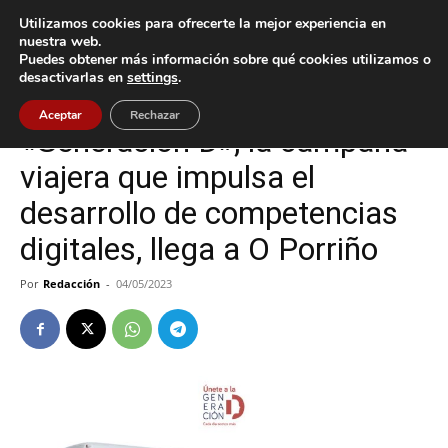
Utilizamos cookies para ofrecerte la mejor experiencia en
nuestra web.
Puedes obtener más información sobre qué cookies utilizamos o
Inicio
O Porriño
desactivarlas en
settings
.
O Porriño
Tecnología
Aceptar
Rechazar
«Generación D», la campaña
viajera que impulsa el
desarrollo de competencias
digitales, llega a O Porriño
Por
Redacción
-
04/05/2023