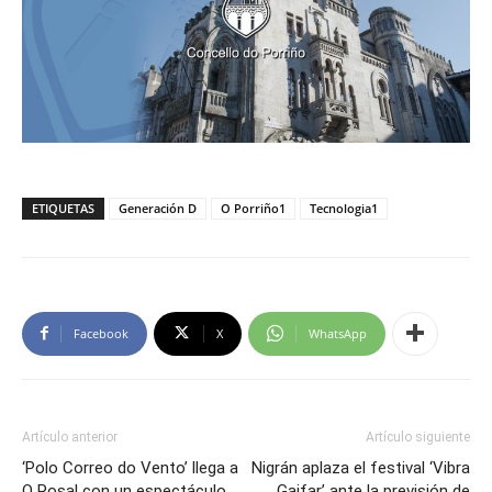
ETIQUETAS
Generación D
O Porriño1
Tecnologia1
Facebook
X
WhatsApp
Artículo anterior
Artículo siguiente
‘Polo Correo do Vento’ llega a
Nigrán aplaza el festival ‘Vibra
O Rosal con un espectáculo
Gaifar’ ante la previsión de