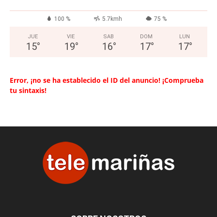
100 %
5.7kmh
75 %
JUE
VIE
SAB
DOM
LUN
15
°
19
°
16
°
17
°
17
°
Error, ¡no se ha establecido el ID del anuncio! ¡Comprueba
tu sintaxis!