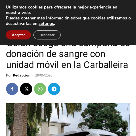
Utilizamos cookies para ofrecerte la mejor experiencia en
nuestra web.
Puedes obtener más información sobre qué cookies utilizamos o
Inicio
Tomiño
desactivarlas en
settings
.
Tomiño
Aceptar
Rechazar
Goián acoge una campaña de
donación de sangre con
unidad móvil en la Carballeira
Por
Redacción
-
29/06/2026