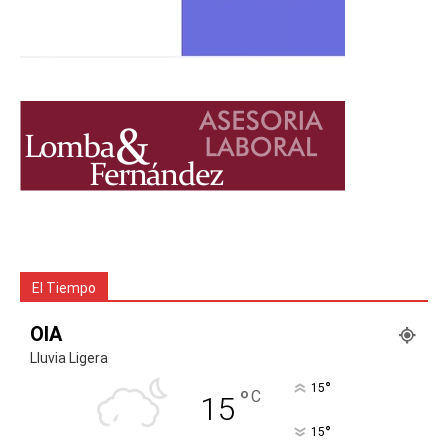
El Tiempo
OIA
Lluvia Ligera
°
15
°
C
15
°
15