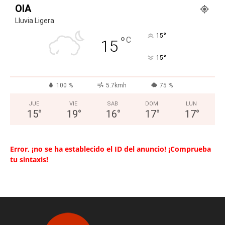
OIA
Lluvia Ligera
°
15
°
C
15
°
15
100 %
5.7kmh
75 %
JUE
VIE
SAB
DOM
LUN
15
°
19
°
16
°
17
°
17
°
Error, ¡no se ha establecido el ID del anuncio! ¡Comprueba
tu sintaxis!