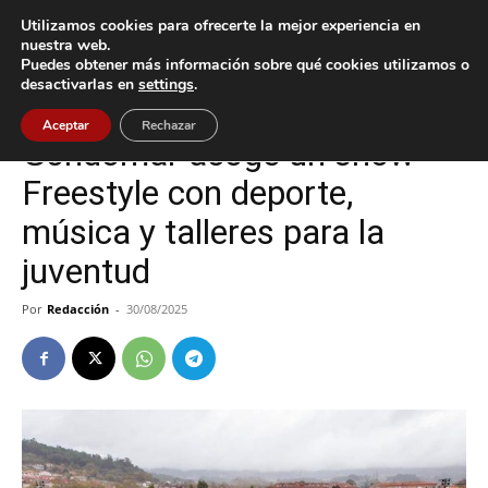
Utilizamos cookies para ofrecerte la mejor experiencia en
nuestra web.
Puedes obtener más información sobre qué cookies utilizamos o
Inicio
Cultura / Ocio
desactivarlas en
settings
.
Cultura / Ocio
Deportes
Gondomar
Aceptar
Rechazar
Gondomar acoge un show
Freestyle con deporte,
música y talleres para la
juventud
Por
Redacción
-
30/08/2025