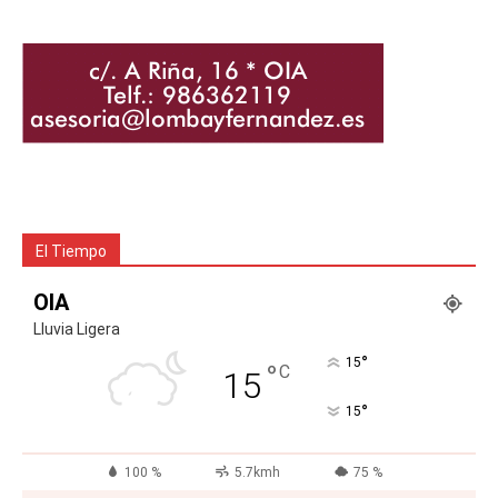
El Tiempo
OIA
Lluvia Ligera
°
15
°
C
15
°
15
100 %
5.7kmh
75 %