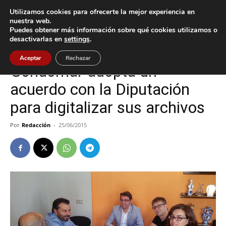
Utilizamos cookies para ofrecerte la mejor experiencia en
nuestra web.
Puedes obtener más información sobre qué cookies utilizamos o
Inicio
Gondomar
desactivarlas en
settings
.
Gondomar
Aceptar
Rechazar
Gondomar adopta un
acuerdo con la Diputación
para digitalizar sus archivos
Por
Redacción
-
25/06/2015