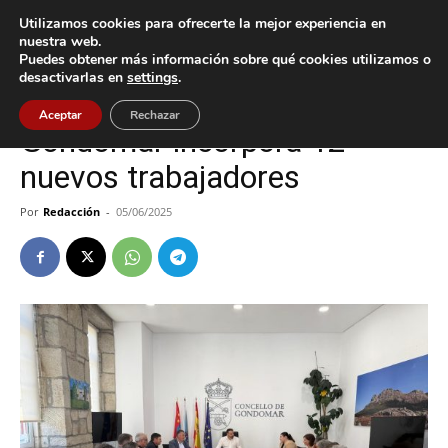
Utilizamos cookies para ofrecerte la mejor experiencia en
nuestra web.
Puedes obtener más información sobre qué cookies utilizamos o
Inicio
Gondomar
desactivarlas en
settings
.
Gondomar
Aceptar
Rechazar
Gondomar incorpora 12
nuevos trabajadores
Por
Redacción
-
05/06/2025