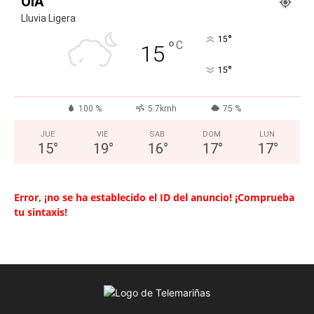
OIA
Lluvia Ligera
°
15
°
C
15
°
15
100 %
5.7kmh
75 %
JUE
VIE
SAB
DOM
LUN
15
°
19
°
16
°
17
°
17
°
Error, ¡no se ha establecido el ID del anuncio! ¡Comprueba
tu sintaxis!