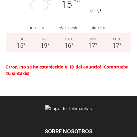
°
C
15
°
15
100 %
5.7kmh
75 %
JUE
VIE
SAB
DOM
LUN
15
°
19
°
16
°
17
°
17
°
Error, ¡no se ha establecido el ID del anuncio! ¡Comprueba
tu sintaxis!
SOBRE NOSOTROS