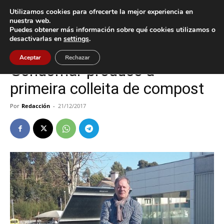
Utilizamos cookies para ofrecerte la mejor experiencia en
nuestra web.
Puedes obtener más información sobre qué cookies utilizamos o
Inicio
Gondomar
desactivarlas en
settings
.
Gondomar
Política
Aceptar
Rechazar
Gondomar produce a
primeira colleita de compost
Por
Redacción
-
21/12/2017