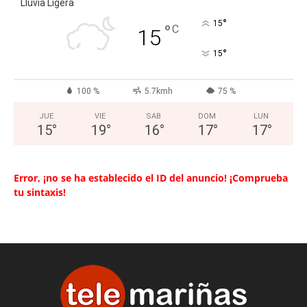
Lluvia Ligera
°
15
°
C
15
°
15
100 %
5.7kmh
75 %
JUE
VIE
SAB
DOM
LUN
15
°
19
°
16
°
17
°
17
°
Error, ¡no se ha establecido el ID del anuncio! ¡Comprueba
tu sintaxis!