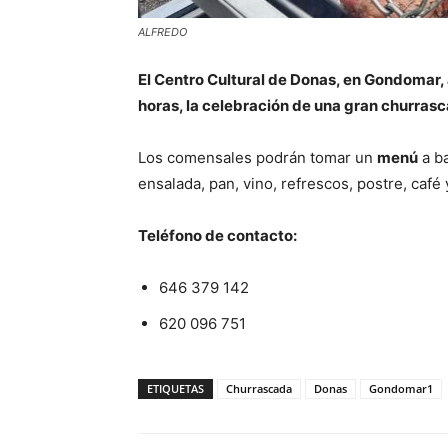
ALFREDO
El Centro Cultural de Donas, en Gondomar, a
horas, la celebración de una gran churrasc
Los comensales podrán tomar un
menú
a b
ensalada, pan, vino, refrescos, postre, café
Teléfono de contacto:
646 379 142
620 096 751
ETIQUETAS
Churrascada
Donas
Gondomar1