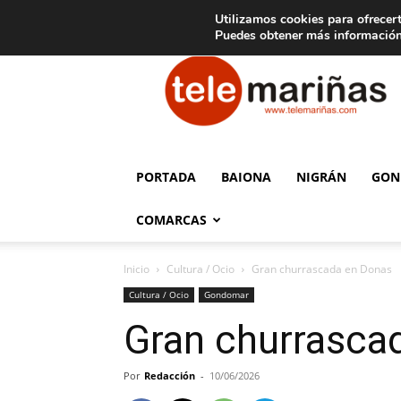
C
15
Aviso legal
Tarifas de publicidad
Oia
Utilizamos cookies para ofrecert
Puedes obtener más información
Telemariñas
PORTADA
BAIONA
NIGRÁN
GON
COMARCAS
Inicio
Cultura / Ocio
Gran churrascada en Donas
Cultura / Ocio
Gondomar
Gran churrasca
Por
Redacción
-
10/06/2026