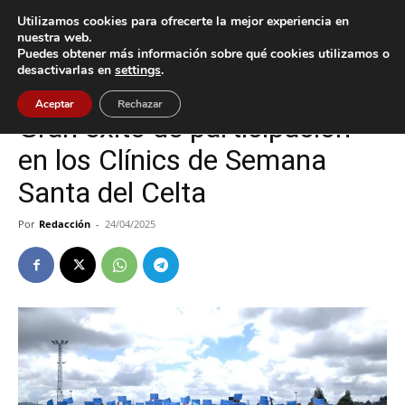
Utilizamos cookies para ofrecerte la mejor experiencia en
nuestra web.
Puedes obtener más información sobre qué cookies utilizamos o
Inicio
A Guarda
desactivarlas en
settings
.
A Guarda
Celta
Deportes
Vigo
Aceptar
Rechazar
Gran éxito de participación
en los Clínics de Semana
Santa del Celta
Por
Redacción
-
24/04/2025