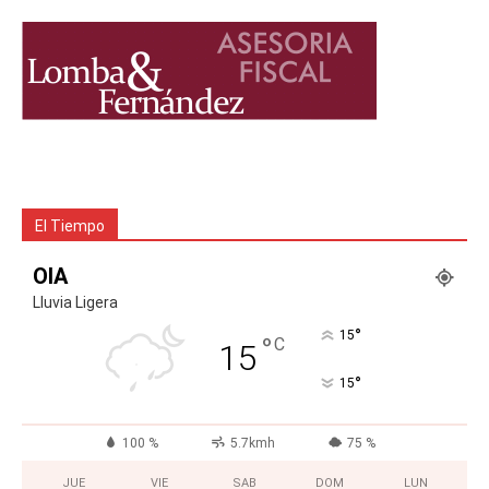
El Tiempo
OIA
Lluvia Ligera
°
15
°
C
15
°
15
100 %
5.7kmh
75 %
JUE
VIE
SAB
DOM
LUN