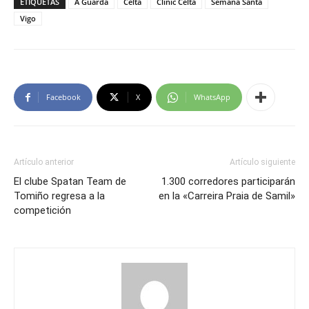
ETIQUETAS
A Guarda
Celta
Clinic Celta
Semana Santa
Vigo
Facebook
X
WhatsApp
Artículo anterior
Artículo siguiente
El clube Spatan Team de
1.300 corredores participarán
Tomiño regresa a la
en la «Carreira Praia de Samil»
competición