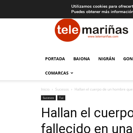
C
15
Aviso legal
Tarifas de publicidad
Oia
Utilizamos cookies para ofrecert
Puedes obtener más información
Telemariñas
PORTADA
BAIONA
NIGRÁN
GON
COMARCAS
Inicio
Sucesos
Hallan el cuerpo de un hombre que l
Sucesos
Tui
Hallan el cuerp
fallecido en un