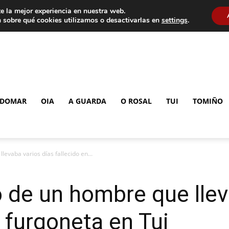
e la mejor experiencia en nuestra web.
 sobre qué cookies utilizamos o desactivarlas en
settings
.
DOMAR
OIA
A GUARDA
O ROSAL
TUI
TOMIÑO
levaba varios días fallecido en...
o de un hombre que llev
a furgoneta en Tui