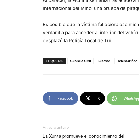
Al parecer, la víctima se había trasladado a
Internacional del Miño, una prueba de pirag
Es posible que la víctima falleciera ese mi
ventanilla para acceder al interior del vehí
desplazó la Policía Local de Tui.
ETIQUETAS
Guardia Civil
Sucesos
Telemariñas
Facebook
X
WhatsAp
Artículo anterior
La Xunta promueve el conocimiento del