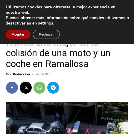
Utilizamos cookies para ofrecerte la mejor experiencia en
nuestra web.
Puedes obtener más información sobre qué cookies utilizamos o
Inicio
Nigrán
desactivarlas en
settings
.
Nigrán
Sucesos
Aceptar
Rechazar
Herida una mujer en la
colisión de una moto y un
coche en Ramallosa
Por
Redacción
-
04/09/2015