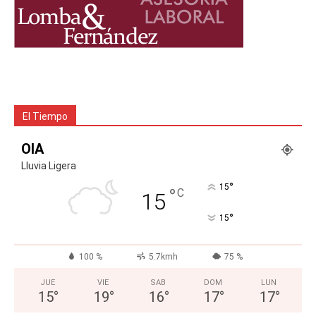
El Tiempo
OIA
Lluvia Ligera
°
15
°
C
15
°
15
100 %
5.7kmh
75 %
JUE
VIE
SAB
DOM
LUN
15
°
19
°
16
°
17
°
17
°