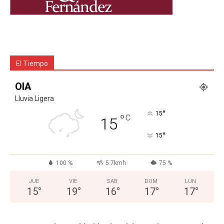
El Tiempo
OIA
Lluvia Ligera
°
15
°
C
15
°
15
100 %
5.7kmh
75 %
JUE
VIE
SAB
DOM
LUN
15
°
19
°
16
°
17
°
17
°