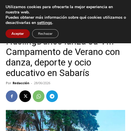
Utilizamos cookies para ofrecerte la mejor experiencia en
nuestra web.
Puedes obtener más información sobre qué cookies utilizamos o
Inicio
Baiona
desactivarlas en
settings
.
Baiona
Cultura / Ocio
Aceptar
Rechazar
HuslingDance lanza su VIII
Campamento de Verano con
danza, deporte y ocio
educativo en Sabarís
Por
Redacción
-
28/06/2026