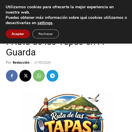
Utilizamos cookies para ofrecerte la mejor experiencia en
nuestra web.
Puedes obtener más información sobre qué cookies utilizamos o
Inicio
A Guarda
desactivarlas en
settings
.
A Guarda
Cultura / Ocio
Aceptar
Rechazar
I Ruta de las Tapas en A
Guarda
Por
Redacción
-
21/05/2026