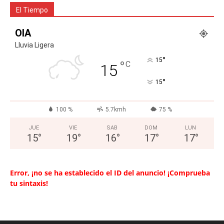
El Tiempo
OIA
Lluvia Ligera
°
15
°
C
15
°
15
100 %
5.7kmh
75 %
JUE
VIE
SAB
DOM
LUN
15
°
19
°
16
°
17
°
17
°
Error, ¡no se ha establecido el ID del anuncio! ¡Comprueba
tu sintaxis!