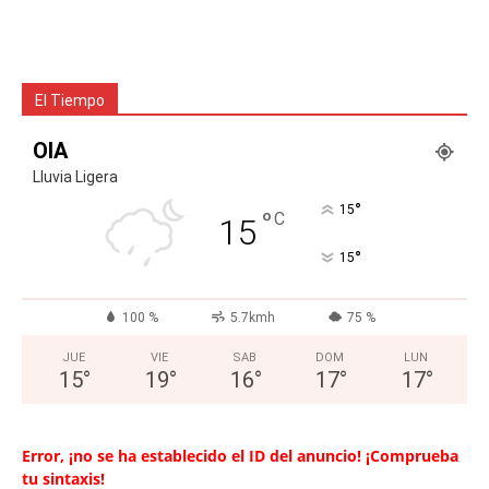
El Tiempo
OIA
Lluvia Ligera
°
15
°
C
15
°
15
100 %
5.7kmh
75 %
JUE
VIE
SAB
DOM
LUN
15
°
19
°
16
°
17
°
17
°
Error, ¡no se ha establecido el ID del anuncio! ¡Comprueba
tu sintaxis!