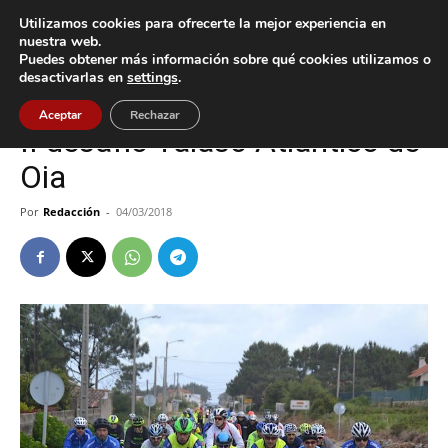
Utilizamos cookies para ofrecerte la mejor experiencia en
nuestra web.
Puedes obtener más información sobre qué cookies utilizamos o
Inicio
Deportes
desactivarlas en
settings
.
Deportes
Oia
Aceptar
Rechazar
II desafío Talaso Atlántico de
Oia
Por
Redacción
-
04/03/2018