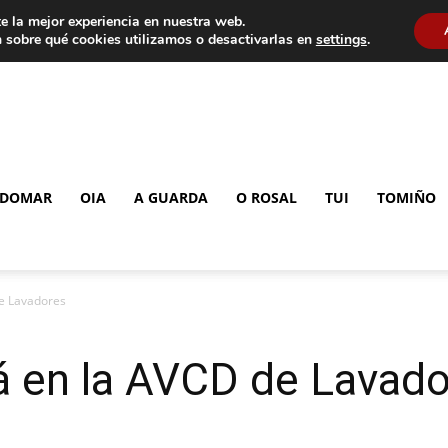
e la mejor experiencia en nuestra web.
 sobre qué cookies utilizamos o desactivarlas en
settings
.
DOMAR
OIA
A GUARDA
O ROSAL
TUI
TOMIÑO
de Lavadores
á en la AVCD de Lavad