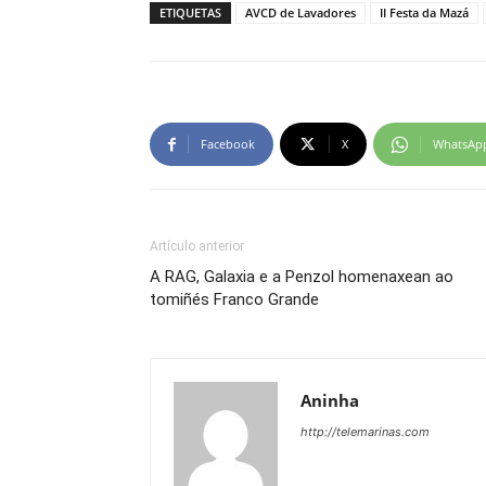
ETIQUETAS
AVCD de Lavadores
II Festa da Mazá
Facebook
X
WhatsAp
Artículo anterior
A RAG, Galaxia e a Penzol homenaxean ao
tomiñés Franco Grande
Aninha
http://telemarinas.com