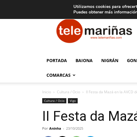
C
15
Aviso legal
Tarifas de publicidad
Oia
Utilizamos cookies para ofrecert
Puedes obtener más información
Telemariñas
PORTADA
BAIONA
NIGRÁN
GON
COMARCAS
Inicio
Cultura / Ocio
II Festa da Mazá en la AVCD 
Cultura / Ocio
Vigo
II Festa da Maz
Por
Aninha
-
23/10/2025