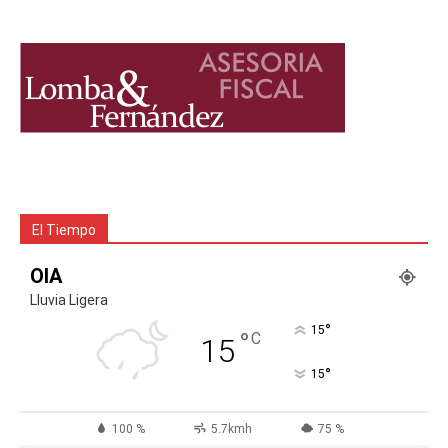
El Tiempo
OIA
Lluvia Ligera
°
15
°
C
15
°
15
100 %
5.7kmh
75 %