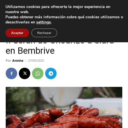
Utilizamos cookies para ofrecerte la mejor experiencia en
nuestra web.
Puedes obtener más información sobre qué cookies utilizamos o
Inicio
Cultura / Ocio
desactivarlas en
settings
.
Cultura / Ocio
Vigo
Aceptar
Rechazar
II Serán do Chourizo a Sidra
en Bembrive
Por
Aninha
-
27/05/2025