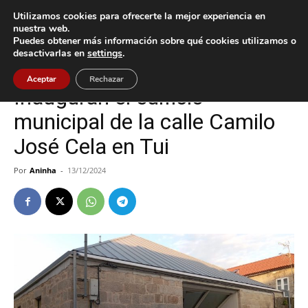
Utilizamos cookies para ofrecerte la mejor experiencia en
nuestra web.
Puedes obtener más información sobre qué cookies utilizamos o
Inicio
Cultura / Ocio
desactivarlas en
settings
.
Cultura / Ocio
Tui
Aceptar
Rechazar
Inauguran el edificio
municipal de la calle Camilo
José Cela en Tui
Por
Aninha
-
13/12/2024