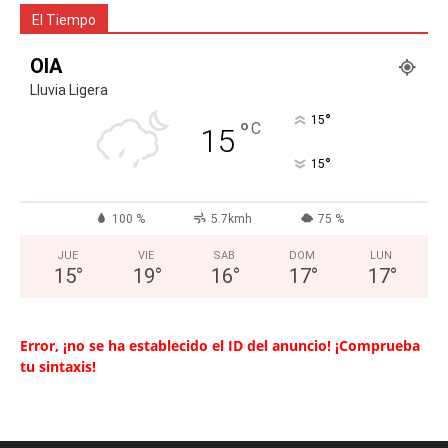
El Tiempo
OIA
Lluvia Ligera
°
15
°
C
15
°
15
100 %
5.7kmh
75 %
JUE
VIE
SAB
DOM
LUN
15
°
19
°
16
°
17
°
17
°
Error, ¡no se ha establecido el ID del anuncio! ¡Comprueba
tu sintaxis!