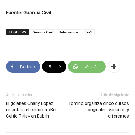
Fuente: Guardia Civil.
ETIQUETAS
Guardia Civil
Telemariñas
Tui1
Facebook
X
WhatsApp
Artículo anterior
Artículo siguiente
El goianés Charly López
Tomiño organiza cinco cursos
disputará el cinturón «Bui
originales, variados y
Celtic Title» en Dublín
diferentes