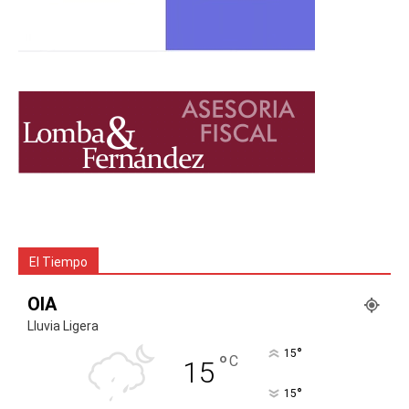
El Tiempo
OIA
Lluvia Ligera
°
15
°
C
15
°
15