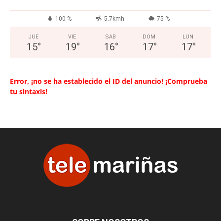
100 %
5.7kmh
75 %
JUE
VIE
SAB
DOM
LUN
15
°
19
°
16
°
17
°
17
°
Error, ¡no se ha establecido el ID del anuncio! ¡Comprueba
tu sintaxis!