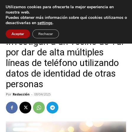
Utilizamos cookies para ofrecerte la mejor experiencia en
nuestra web.
Puedes obtener más información sobre qué cookies utilizamos o
Inicio
Sucesos
desactivarlas en
settings
.
Sucesos
Tui
Aceptar
Rechazar
Investigan a un vecino de Tui
por dar de alta múltiples
líneas de teléfono utilizando
datos de identidad de otras
personas
Por
Redacción
-
08/04/2025