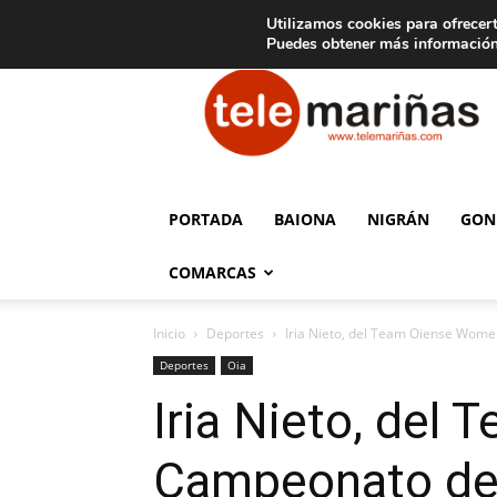
C
15
Aviso legal
Tarifas de publicidad
Oia
Utilizamos cookies para ofrecert
Puedes obtener más información
Telemariñas
PORTADA
BAIONA
NIGRÁN
GON
COMARCAS
Inicio
Deportes
Iria Nieto, del Team Oiense Women
Deportes
Oia
Iria Nieto, del
Campeonato de 