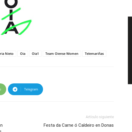
Iria Nieto
Oia
Oia1
Team Oiense Women
Telemariñas
p
Telegram
Artículo siguiente
ón
Festa da Carne ó Caldeiro en Donas
s