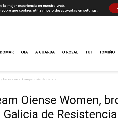
e la mejor experiencia en nuestra web.
 sobre qué cookies utilizamos o desactivarlas en
settings
.
DOMAR
OIA
A GUARDA
O ROSAL
TUI
TOMIÑO
, bronce en el Campeonato de Galicia...
 Team Oiense Women, br
Galicia de Resistencia