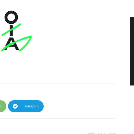
n
p
Telegram