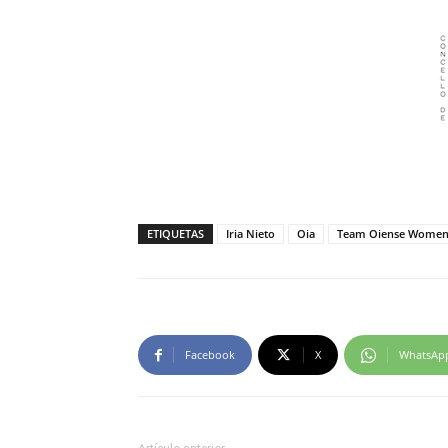
ETIQUETAS
Iria Nieto
Oia
Team Oiense Wome
Facebook
X
WhatsAp