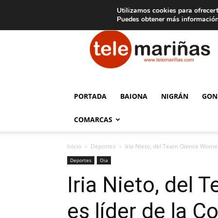
C
15
Aviso legal
Tarifas de publicidad
Oia
Utilizamos cookies para ofrecert
Puedes obtener más información
Telemariñas
PORTADA
BAIONA
NIGRÁN
GON
COMARCAS
Inicio
Deportes
Iria Nieto, del Team Oiense Women,
Deportes
Oia
Iria Nieto, del
es líder de la C