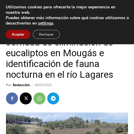
Utilizamos cookies para ofrecerte la mejor experiencia en
nuestra web.
Puedes obtener más información sobre qué cookies utilizamos o
Inicio
Cultura / Ocio
desactivarlas en
settings
.
Cultura / Ocio
Vigo
Aceptar
Rechazar
Jornada de eliminación de
eucaliptos en Mougás e
identificación de fauna
nocturna en el río Lagares
Por
Redacción
-
09/07/2025