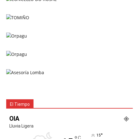
El Tiempo
OIA
Lluvia Ligera
°
15
C