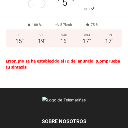
°
15
°
15
100 %
5.7kmh
75 %
JUE
VIE
SAB
DOM
LUN
15
°
19
°
16
°
17
°
17
°
Error, ¡no se ha establecido el ID del anuncio! ¡Comprueba
tu sintaxis!
SOBRE NOSOTROS