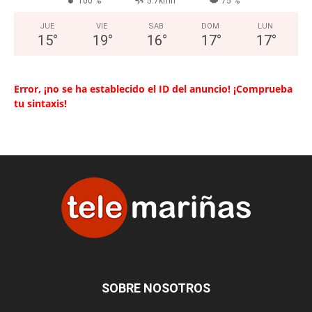
100 %
5.7kmh
75 %
JUE
VIE
SAB
DOM
LUN
15
°
19
°
16
°
17
°
17
°
Error, ¡no se ha establecido el ID del anuncio! ¡Comprueba
tu sintaxis!
SOBRE NOSOTROS