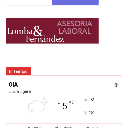
El Tiempo
OIA
Lluvia Ligera
°
15
°
C
15
°
15