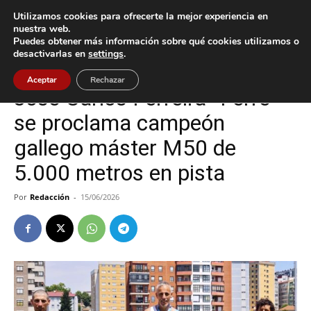
Utilizamos cookies para ofrecerte la mejor experiencia en
nuestra web.
Puedes obtener más información sobre qué cookies utilizamos o
Inicio
A Guarda
desactivarlas en
settings
.
A Guarda
Deportes
Aceptar
Rechazar
José Carlos Ferreira “Ferre”
se proclama campeón
gallego máster M50 de
5.000 metros en pista
Por
Redacción
-
15/06/2026