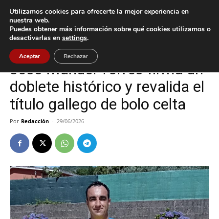
Utilizamos cookies para ofrecerte la mejor experiencia en
nuestra web.
Puedes obtener más información sobre qué cookies utilizamos o
Inicio
Deportes
desactivarlas en
settings
.
Deportes
Gondomar
Aceptar
Rechazar
José Manuel Torres firma un
doblete histórico y revalida el
título gallego de bolo celta
Por
Redacción
-
29/06/2026