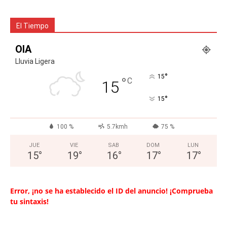
El Tiempo
OIA
Lluvia Ligera
°
15
°
C
15
°
15
100 %
5.7kmh
75 %
JUE
VIE
SAB
DOM
LUN
15
°
19
°
16
°
17
°
17
°
Error, ¡no se ha establecido el ID del anuncio! ¡Comprueba
tu sintaxis!