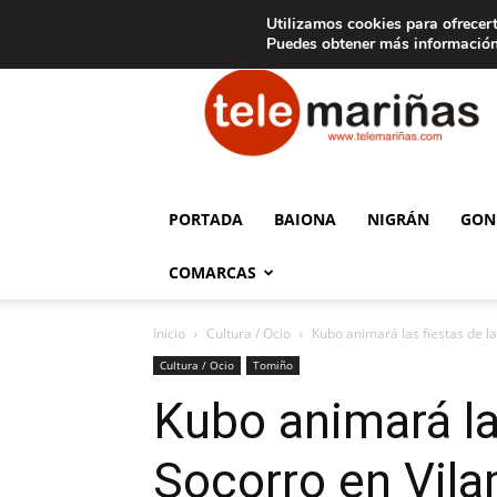
C
15
Aviso legal
Tarifas de publicidad
Oia
Utilizamos cookies para ofrecert
Puedes obtener más información
Telemariñas
PORTADA
BAIONA
NIGRÁN
GON
COMARCAS
Inicio
Cultura / Ocio
Kubo animará las fiestas de l
Cultura / Ocio
Tomiño
Kubo animará la
Socorro en Vil