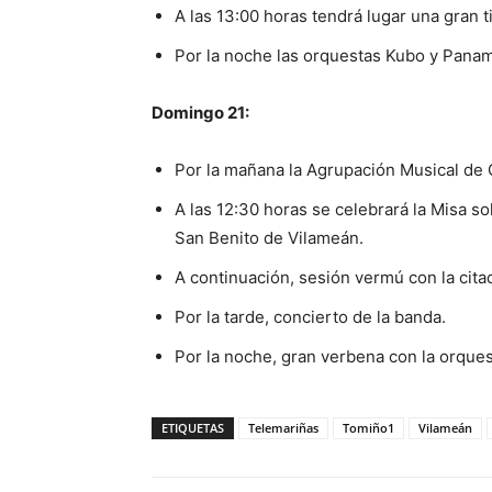
A las 13:00 horas tendrá lugar una gran t
Por la noche las orquestas Kubo y Pana
Domingo 21:
Por la mañana la Agrupación Musical de 
A las 12:30 horas se celebrará la Misa 
San Benito de Vilameán.
A continuación, sesión vermú con la cita
Por la tarde, concierto de la banda.
Por la noche, gran verbena con la orque
ETIQUETAS
Telemariñas
Tomiño1
Vilameán