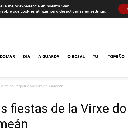
e la mejor experiencia en nuestra web.
 sobre qué cookies utilizamos o desactivarlas en
settings
.
DOMAR
OIA
A GUARDA
O ROSAL
TUI
TOMIÑO
a Virxe do Perpetuo Socorro en Vilameán
s fiestas de la Virxe d
ameán