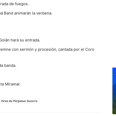
irada de fuegos.
má Band animarán la verbena.
Goián hará su entrada.
solemne con sermón y procesión, cantada por el Coro
da banda.
sta Miramar.
Virxe do Perpetuo Socorro